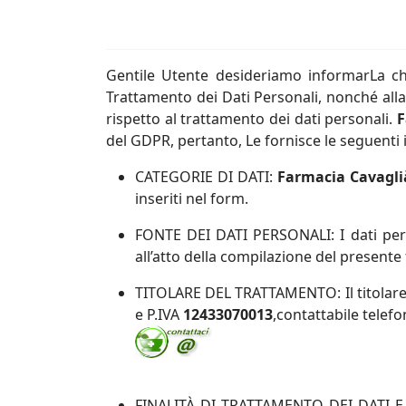
Gentile Utente desideriamo informarLa che
Trattamento dei Dati Personali, nonché alla l
rispetto al trattamento dei dati personali.
F
del GDPR, pertanto, Le fornisce le seguenti
CATEGORIE DI DATI:
Farmacia Cavaglià
inseriti nel form.
FONTE DEI DATI PERSONALI:
I dati pe
all’atto della compilazione del presente
TITOLARE DEL TRATTAMENTO:
Il titola
e P.IVA
12433070013
,
contattabile telef
FINALITÀ DI TRATTAMENTO DEI DATI E