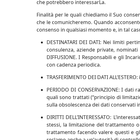
che potrebbero interessarLa.
Finalità per le quali chiediamo il Suo conse
che le comunicheremo. Quando acconsente al
consenso in qualsiasi momento e, in tal caso,
DESTINATARI DEI DATI
: Nei limiti pert
consulenza, aziende private
, nominati 
DIFFUSIONE
. I Responsabili e gli Inc
con cadenza periodica.
TRASFERIMENTO DEI DATI ALL’ESTERO
:
PERIODO DI CONSERVAZIONE
: I dati 
quali sono trattati (“principio di limita
sulla obsolescenza dei dati conservati in
DIRITTI DELL’INTERESSATO
: L’interessa
stessi, la limitazione del trattamento o 
trattamento facendo valere questi e gli
reclamo anche a un’autorità di controll