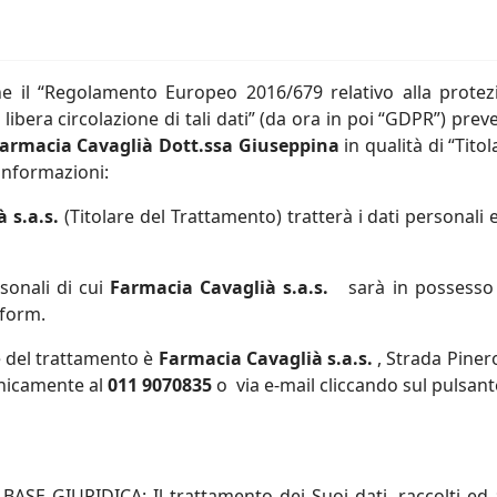
 il “
Regolamento Europeo 2016/679 relativo alla protezi
ibera circolazione di tali dati
” (da ora in poi “GDPR”) preve
armacia Cavaglià Dott.ssa Giuseppina
in qualità di “Tito
 informazioni:
 s.a.s.
(Titolare del Trattamento)
tratterà i dati personali 
rsonali di cui
Farmacia Cavaglià s.a.s.
sarà in possesso 
 form.
re del trattamento è
Farmacia Cavaglià s.a.s.
,
Strada Piner
onicamente al
011 9070835
o via e-mail cliccando sul pulsant
 BASE GIURIDICA
:
Il trattamento dei Suoi dati, raccolti ed 