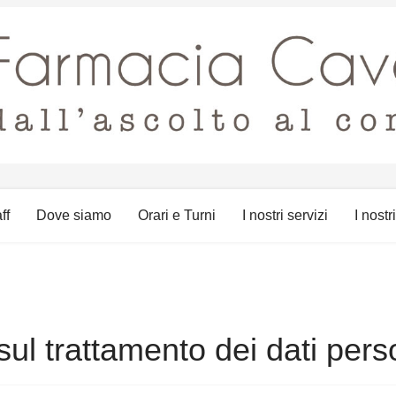
ff
Dove siamo
Orari e Turni
I nostri servizi
I nostr
sul trattamento dei dati pers